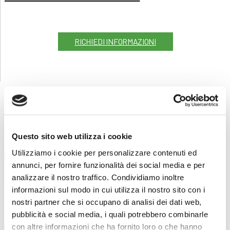
RICHIEDI INFORMAZIONI
POTREBBERO INTERESSARTI
Questo sito web utilizza i cookie
Utilizziamo i cookie per personalizzare contenuti ed
Cucina e ristorazione
annunci, per fornire funzionalità dei social media e per
Cucina amatoriale base
analizzare il nostro traffico. Condividiamo inoltre
02/04/2025
informazioni sul modo in cui utilizza il nostro sito con i
15 ore
€ 180
nostri partner che si occupano di analisi dei dati web,
LEGGI
pubblicità e social media, i quali potrebbero combinarle
con altre informazioni che ha fornito loro o che hanno
Pasticceria e panetteria