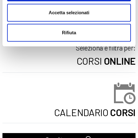
AZIENDE
Accetta selezionati
DOPO LA TERZA MEDIA
SICUREZZA
Rifiuta
Seleziona e filtra per:
CORSI
ONLINE
CALENDARIO
CORSI