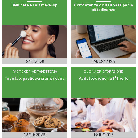
Skin care e self make-up
Competenze digitali base per la
cittadinanza
19/11/2026
29/09/2026
PASTICCERIA E PANETTERIA
CUCINA E RISTORAZIONE
Teen lab: pasticceria americana
Addetto di cucina 1° livello
23/10/2026
13/10/2026