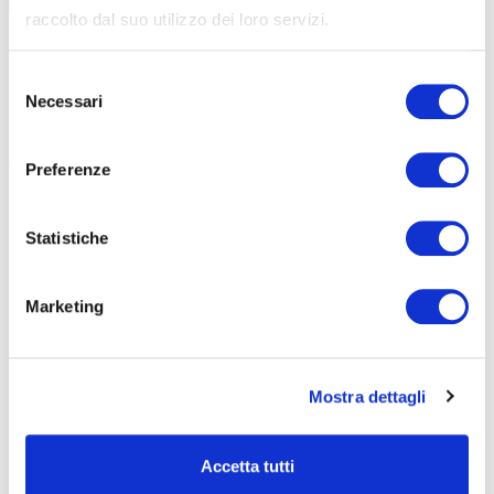
raccolto dal suo utilizzo dei loro servizi.
Pasticceria 1° livello
27/03/2025
50 ore
Selezione
€ 580
Necessari
del
LEGGI
consenso
Torte all’italiana
08/02/2025
Preferenze
20 ore
€ 230
LEGGI
Statistiche
Marketing
FORMAZIONE
E CORSI
Mostra dettagli
Seleziona e filtra per:
Accetta tutti
ADULTI