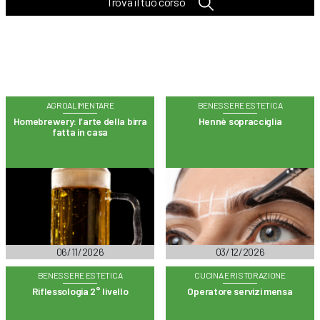
Trova il tuo corso
AGROALIMENTARE
BENESSERE ESTETICA
Homebrewery: l’arte della birra
Hennè sopracciglia
fatta in casa
06/11/2026
03/12/2026
BENESSERE ESTETICA
CUCINA E RISTORAZIONE
Riflessologia 2° livello
Operatore servizi mensa