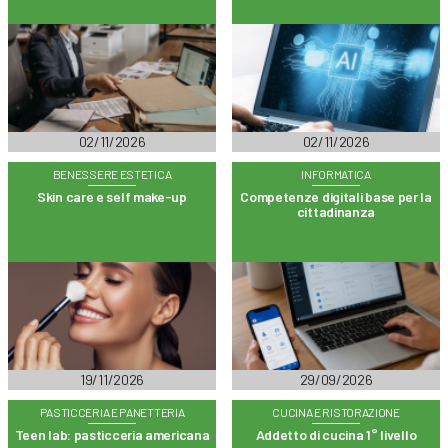
02/11/2026
02/11/2026
BENESSERE ESTETICA
INFORMATICA
Skin care e self make-up
Competenze digitali base per la
cittadinanza
19/11/2026
29/09/2026
PASTICCERIA E PANETTERIA
CUCINA E RISTORAZIONE
Teen lab: pasticceria americana
Addetto di cucina 1° livello