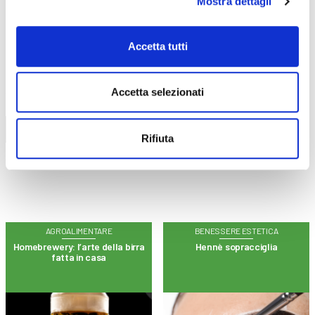
Mostra dettagli
Accetta tutti
CALENDARIO
CORSI
Accetta selezionati
Trova il tuo corso
Rifiuta
AGROALIMENTARE
BENESSERE ESTETICA
Homebrewery: l’arte della birra
Hennè sopracciglia
fatta in casa