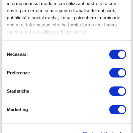
informazioni sul modo in cui utilizza il nostro sito con i
nostri partner che si occupano di analisi dei dati web,
FORMAZIONE
E CORSI
pubblicità e social media, i quali potrebbero combinarle
con altre informazioni che ha fornito loro o che hanno
raccolto dal suo utilizzo dei loro servizi.
Seleziona e filtra per:
ADULTI
Selezione
Necessari
del
AZIENDE
consenso
DOPO LA TERZA MEDIA
Preferenze
SICUREZZA
Statistiche
Seleziona e filtra per:
CORSI
ONLINE
Marketing