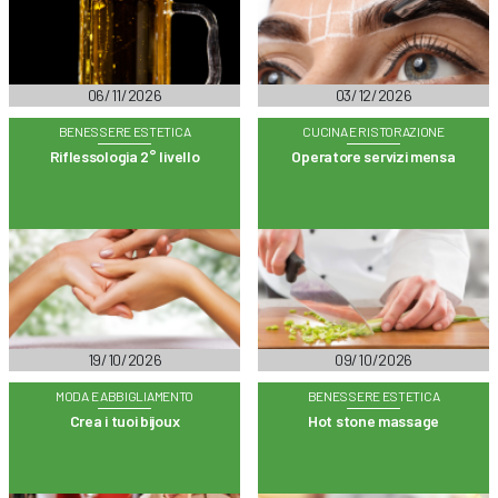
06/11/2026
03/12/2026
BENESSERE ESTETICA
CUCINA E RISTORAZIONE
Riflessologia 2° livello
Operatore servizi mensa
19/10/2026
09/10/2026
MODA E ABBIGLIAMENTO
BENESSERE ESTETICA
Crea i tuoi bijoux
Hot stone massage