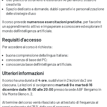
creatività
Spazio dedicato a domande, dubbi operativi e personalizzazione
delle strategie d’uso
Il corso prevede
numerose
esercitazioni pratiche
, per favorire
un apprendimento attivo e impaperare a conoscere ed esplorare il
mondo dell’intelligenza artificiale.
Requisiti d’accesso
Per accedere al corso è richiesta:
buona comprensione della lingua italiana;
conoscenza di base del PC;
conoscenza base dell’intelligenza artificiale.
Ulteriori informazioni
Il corso ha una durata di
4 ore
, suddivise in 2 lezioni da 2 ore
ciascuna. Le lezioni si svolgeranno
martedì 9 e martedì 16
dicembre dalle 18:00 alle 20:00
presso la sede ABF Bergamo in
Via Monte Gleno n. 2.
Al termine del corso verrà rilasciato un attestato di frequenza al
raggiungimento del 75% delle ore di presenza.