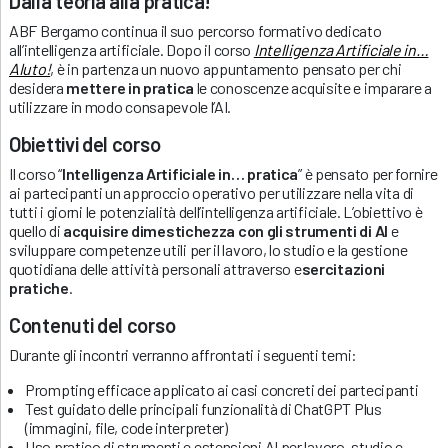
Dalla teoria alla pratica!
ABF Bergamo continua il suo percorso formativo dedicato
all’intelligenza artificiale. Dopo il corso
Intelligenza Artificiale in…
AIuto!
, è in partenza un nuovo appuntamento pensato per chi
desidera
mettere in pratica
le conoscenze acquisite e imparare a
utilizzare in modo consapevole l’AI.
Obiettivi del corso
Il corso “
Intelligenza Artificiale in… pratica
” è pensato per fornire
ai partecipanti un approccio operativo per utilizzare nella vita di
tutti i giorni le potenzialità dell’intelligenza artificiale. L’obiettivo è
quello di
acquisire dimestichezza con gli strumenti di AI
e
sviluppare competenze utili per il lavoro, lo studio e la gestione
quotidiana delle attività personali attraverso e
sercitazioni
pratiche
.
Contenuti del corso
Durante gli incontri verranno affrontati i seguenti temi:
Prompting efficace applicato ai casi concreti dei partecipanti
Test guidato delle principali funzionalità di ChatGPT Plus
(immagini, file, code interpreter)
Uso pratico di strumenti e estensioni AI per lavoro, studio e