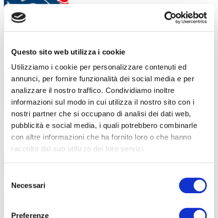
Cosa significa oggi essere
9 Febbraio 2026
Questo sito web utilizza i cookie
meccatronico?
Utilizziamo i cookie per personalizzare contenuti ed
annunci, per fornire funzionalità dei social media e per
Una figura tecnica specializzata che unisce
meccanica, elettronica e coding
analizzare il nostro traffico. Condividiamo inoltre
informazioni sul modo in cui utilizza il nostro sito con i
nostri partner che si occupano di analisi dei dati web,
pubblicità e social media, i quali potrebbero combinarle
con altre informazioni che ha fornito loro o che hanno
Partecipa alla Lega ABF del
4 Febbraio 2026
raccolto dal suo utilizzo dei loro servizi.
Fantasanremo 2026: premi e
divertimento ti aspettano!
Selezione
Vivi il Festival di Sanremo in modo unico con
Necessari
del
la
consenso
Preferenze