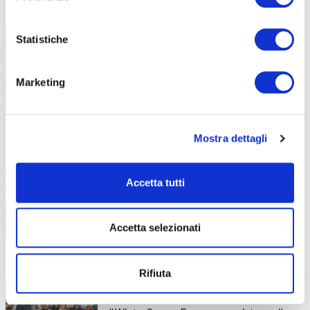
Erasmus+ 2026
2 Febbraio 2026
I tirocini all’estero ABF per lo sviluppo
Statistiche
personale e professionale
Marketing
Formazione sociosanitaria: un nuovo
29 Gennaio 2026
Mostra dettagli
laboratorio e una proposta in
crescita
Accetta tutti
Inaugurazione del nuovo spazio formativo
dedicato ai percorsi per adulti
Accetta selezionati
Il treno di cioccolato più lungo del
28 Gennaio 2026
Rifiuta
mondo