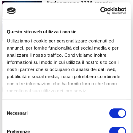
Fantasanremo 2026: premi e
divertimento ti aspettano!
Vivi il Festival di Sanremo in modo unico con
la
Questo sito web utilizza i cookie
Utilizziamo i cookie per personalizzare contenuti ed
annunci, per fornire funzionalità dei social media e per
Erasmus+ 2026
2 Febbraio 2026
analizzare il nostro traffico. Condividiamo inoltre
informazioni sul modo in cui utilizza il nostro sito con i
I tirocini all’estero ABF per lo sviluppo
personale e professionale
nostri partner che si occupano di analisi dei dati web,
pubblicità e social media, i quali potrebbero combinarle
con altre informazioni che ha fornito loro o che hanno
raccolto dal suo utilizzo dei loro servizi.
Selezione
Formazione sociosanitaria: un nuovo
29 Gennaio 2026
Necessari
del
laboratorio e una proposta in
consenso
crescita
Preferenze