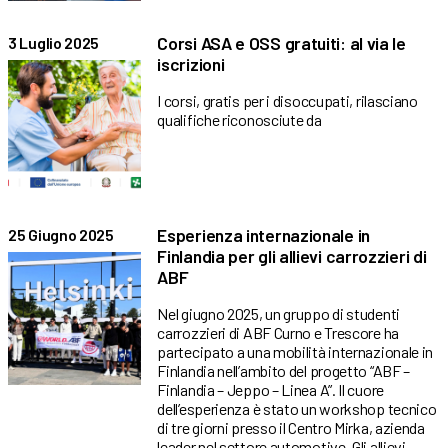
Corsi ASA e OSS gratuiti: al via le
3 Luglio 2025
iscrizioni
I corsi, gratis per i disoccupati, rilasciano
qualifiche riconosciute da
Esperienza internazionale in
25 Giugno 2025
Finlandia per gli allievi carrozzieri di
ABF
Nel giugno 2025, un gruppo di studenti
carrozzieri di ABF Curno e Trescore ha
partecipato a una mobilità internazionale in
Finlandia nell’ambito del progetto “ABF –
Finlandia – Jeppo – Linea A”. Il cuore
dell’esperienza è stato un workshop tecnico
di tre giorni presso il Centro Mirka, azienda
leader nel settore automotive. Gli allievi