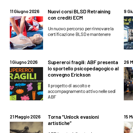
Nuovi corsi BLSD Retraining
11 Giugno 2026
9 Gi
con crediti ECM
Un nuovo percorso per rinnovare la
certificazione BLSD e mantenere
Supereroi fragili: ABF presenta
1 Giugno 2026
26 M
lo sportello psicopedagogico al
convegno Erickson
Il progetto di ascolto e
accompagnamento attivo nelle sedi
ABF
Torna “Unlock evasioni
21 Maggio 2026
15 M
artistiche”