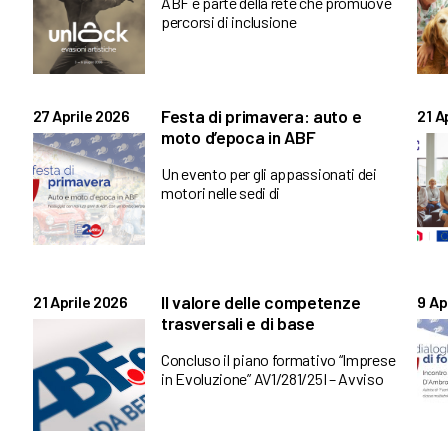
ABF è parte della rete che promuove
percorsi di inclusione
Festa di primavera: auto e
27 Aprile 2026
21 A
moto d’epoca in ABF
Un evento per gli appassionati dei
motori nelle sedi di
Il valore delle competenze
21 Aprile 2026
9 Ap
trasversali e di base
Concluso il piano formativo “Imprese
in Evoluzione” AV1/281/25I – Avviso