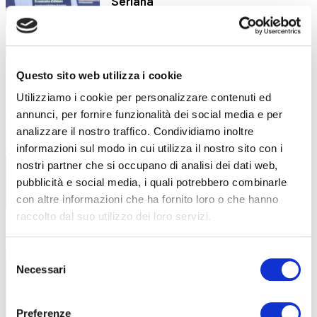
Seriana
Presentati i risultati della ricerca
universitaria sul “contratto d’abitare”
nell’ambito
Questo sito web utilizza i cookie
Utilizziamo i cookie per personalizzare contenuti ed
A Silvano Baretti (1954-2026)
18 Febbraio 2026
annunci, per fornire funzionalità dei social media e per
Si svolgeranno domani, giovedì 19 alle 14.30
analizzare il nostro traffico. Condividiamo inoltre
nella parrocchiale di
informazioni sul modo in cui utilizza il nostro sito con i
nostri partner che si occupano di analisi dei dati web,
pubblicità e social media, i quali potrebbero combinarle
con altre informazioni che ha fornito loro o che hanno
raccolto dal suo utilizzo dei loro servizi.
Cosa significa oggi essere
9 Febbraio 2026
meccatronico?
Selezione
Necessari
del
Una figura tecnica specializzata che unisce
consenso
meccanica, elettronica e coding
Preferenze