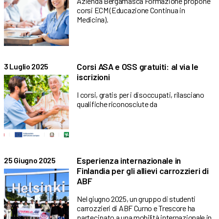
Azienda Bergamasca Formazione propone
corsi ECM (Educazione Continua in
Medicina).
Corsi ASA e OSS gratuiti: al via le
3 Luglio 2025
iscrizioni
I corsi, gratis per i disoccupati, rilasciano
qualifiche riconosciute da
Esperienza internazionale in
25 Giugno 2025
Finlandia per gli allievi carrozzieri di
ABF
Nel giugno 2025, un gruppo di studenti
carrozzieri di ABF Curno e Trescore ha
partecipato a una mobilità internazionale in