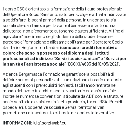
Il corso OSS è orientato alla formazione della figura professionale
dell’Operatore Socio Sanitario, nato per svolgere attività indirizzate
a soddisfare i bisogni primari della persona, in un contesto sia
sociale che sanitario, e per favorire il benessere e l’autonomia
dell’utente, non pienamente autonomo e autosufficiente. Al fine di
agevolare l’inserimento degli studenti e delle studentesse nel
percorso di formazione o all’esame abilitante per Operatore Socio
Sanitario, Regione Lombardia
riconosce i crediti formativi a
coloro che sono in possesso del diploma degli istituti
professionali ad indirizzo “Servizi socio-sanitari” o “Servizi per
la sanità e l’assistenza sociale”
(DGC XI/4693 del 10/05/2021).
Azienda Bergamasca Formazione garantisce la possibilità di
definire percorsi personalizzati, con riduzione di orario e di costo,
agli studenti con i prerequisiti richiesti, facilitando l’entrata nel
mondo del lavoro in ambito sociale, sanitario ed assistenziale.
Inoltre, le numerose convenzioni stipulate da ABF con le strutture
socio sanitarie e assistenziali della provincia, tra cui RSA, Presìdi
ospedalieri, Cooperative sociali e Servizi territoriali vari,
permettono un inserimento ottimale nel contesto lavorativo.
INFORMAZIONI:
luigi.sorzi@abf.eu