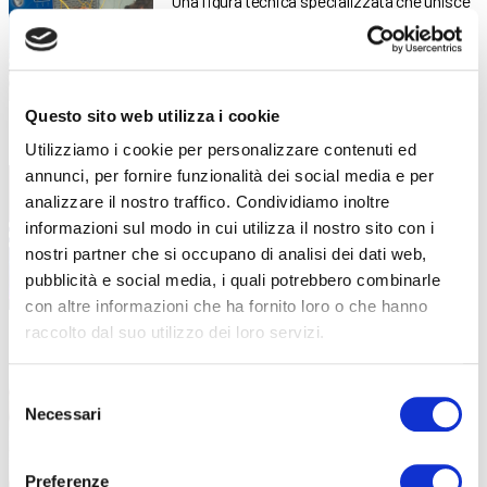
Una figura tecnica specializzata che unisce
meccanica, elettronica e coding
Questo sito web utilizza i cookie
Partecipa alla Lega ABF del
4 Febbraio 2026
Utilizziamo i cookie per personalizzare contenuti ed
Fantasanremo 2026: premi e
annunci, per fornire funzionalità dei social media e per
divertimento ti aspettano!
analizzare il nostro traffico. Condividiamo inoltre
informazioni sul modo in cui utilizza il nostro sito con i
Vivi il Festival di Sanremo in modo unico con
la
nostri partner che si occupano di analisi dei dati web,
pubblicità e social media, i quali potrebbero combinarle
con altre informazioni che ha fornito loro o che hanno
raccolto dal suo utilizzo dei loro servizi.
Erasmus+ 2026
2 Febbraio 2026
Selezione
I tirocini all’estero ABF per lo sviluppo
Necessari
personale e professionale
del
consenso
Preferenze