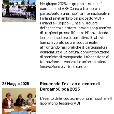
Nel giugno 2025, un gruppo di studenti
carrozzieri di ABF Curno e Trescore ha
partecipato a una mobilità internazionale in
Finlandia nell’ambito del progetto “ABF –
Finlandia – Jeppo – Linea A”. Il cuore
dell’esperienza è stato un workshop tecnico
di tre giorni presso il Centro Mirka, azienda
leader nel settore automotive. Gli allievi
hanno lavorato su una scocca reale,
affrontando fasi pratiche di carteggiatura,
verniciatura e lucidatura, con l’introduzione
di tecniche all’avanguardia. Un’occasione di
formazione intensiva che unisce pratica,
innovazione e visione europea.
Ricucendo Tex Lab al centro di
28 Maggio 2025
BergamoGioca 2025
L’evento delle ludoteche comunali sostiene il
laboratorio tessile di ABF