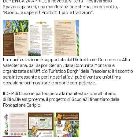
DOMENICA 24 APRILE a Rovetta, si terrà il Festival dello
Spaventapasseri, una manifestazione che ha, come motto,
“Buono…a sapersi! Prodotti tipici e tradizioni”.
La manifestazione è supportata dal Distretto del Commercio Alta
Valle Seriana, dai Sapori Seriani, dalla Comunità Montana e
organizzata dall’Ufficio Turistico Borghi della Presolana; il riscontro
sarà interessante e per i nostri allievi può diventare un’ottima
occasione per mostrare le proprie competenze.
Il CFP di Clusone parteciperà alla manifestazione all’interno
di Bio.Divers@mente, il progetto di Scuola21 finanziato dalla
Fondazione Cariplo.