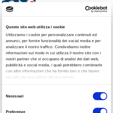
Questo sito web utilizza i cookie
Cosa significa oggi essere
9 Febbraio 2026
Utilizziamo i cookie per personalizzare contenuti ed
meccatronico?
annunci, per fornire funzionalità dei social media e per
Una figura tecnica specializzata che unisce
analizzare il nostro traffico. Condividiamo inoltre
meccanica, elettronica e coding
informazioni sul modo in cui utilizza il nostro sito con i
nostri partner che si occupano di analisi dei dati web,
pubblicità e social media, i quali potrebbero combinarle
con altre informazioni che ha fornito loro o che hanno
raccolto dal suo utilizzo dei loro servizi.
Partecipa alla Lega ABF del
4 Febbraio 2026
Fantasanremo 2026: premi e
divertimento ti aspettano!
Selezione
Necessari
del
Vivi il Festival di Sanremo in modo unico con
consenso
la
Preferenze